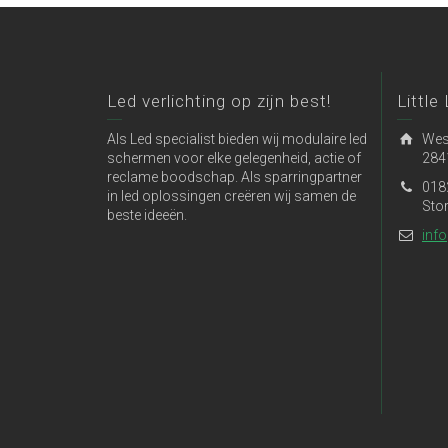
Led verlichting op zijn best!
Little
Als Led specialist bieden wij modulaire led
Wes
schermen voor elke gelegenheid, actie of
284
reclame boodschap. Als sparringpartner
018
in led oplossingen creëren wij samen de
Sto
beste ideeën.
info