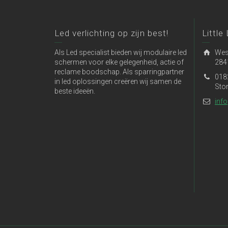
Led verlichting op zijn best!
Little
Als Led specialist bieden wij modulaire led
Wes
schermen voor elke gelegenheid, actie of
284
reclame boodschap. Als sparringpartner
018
in led oplossingen creëren wij samen de
Sto
beste ideeën.
info