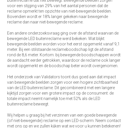
buitenreclame dat niet beweegt. Bewegende beelden zorgen
voor een stijging van 29% van het aantal personen dat de
reclame opmerkt ten opzichte van niet-bewegende beelden.
Bovendien wordt er 18% langer gekeken naar bewegende
reclame dan naar niet-bewegende reclame.
Een andere onderzoeksvraag ging over de afstand waarvan de
bewegende LED buitenreclame werd bekeken. Wat blijkt:
bewegende beelden worden voor het eerst opgemerkt vanaf 9,1
meter. Bij een stilstaande reclameboodschap ligt de afstand
rond de 8,6 meter. Kortom: bij bewegende boodschappen wordt
de aandacht eerder getrokken, waardoor de reclame ook langer
wordt opgemerkt en de boodschap beter wordt overgenomen.
Het onderzoek van Validators toont dus goed aan dat impact
van bewegende beelden zorgen voor een hogere zichtbaarheid
van de LED buitenreclame. Dit gecombineerd met een langere
kijktijd zorgen voor een grotere impact op de consument: de
totale impact neemt namelijk toe met 52% als de LED
buitenreclame beweegt.
Wij helpen u graag bij het verzinnen van een goede bewegende
(of niet-bewegende) reclame op een LED-scherm. Neem contact
met ons op en we zullen kijken wat we voor u kunnen betekenen!