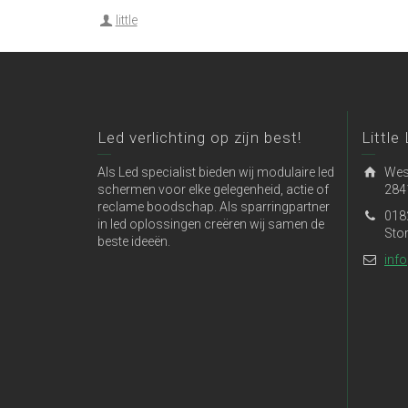
little
Led verlichting op zijn best!
Little
Als Led specialist bieden wij modulaire led
Wes
schermen voor elke gelegenheid, actie of
284
reclame boodschap. Als sparringpartner
018
in led oplossingen creëren wij samen de
Sto
beste ideeën.
info