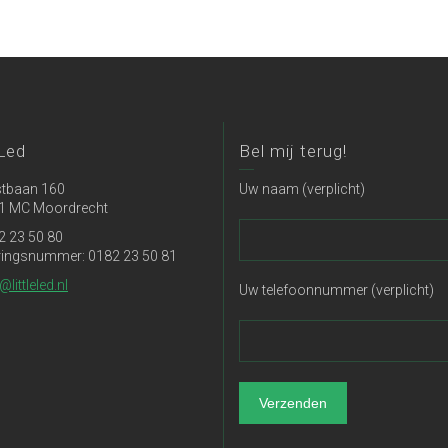
 Led
Bel mij terug!
tbaan 160
Uw naam (verplicht)
1 MC Moordrecht
2 23 50 80
ringsnummer: 0182 23 50 81
@littleled.nl
Uw telefoonnummer (verplicht)