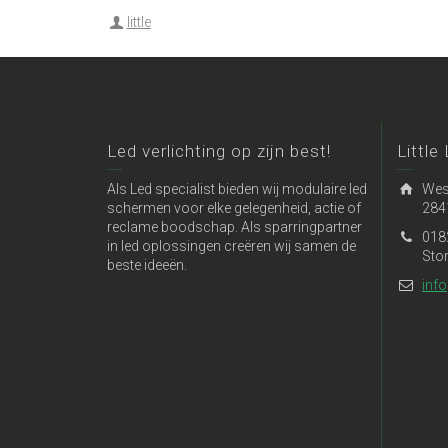
little
Led verlichting op zijn best!
Little
Als Led specialist bieden wij modulaire led
Wes
schermen voor elke gelegenheid, actie of
284
reclame boodschap. Als sparringpartner
018
in led oplossingen creëren wij samen de
Sto
beste ideeën.
info