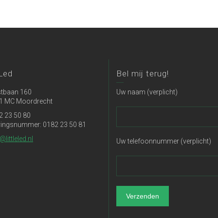
 Led
Bel mij terug!
tbaan 160
Uw naam (verplicht)
1 MC Moordrecht
2 23 50 80
ringsnummer: 0182 23 50 81
@littleled.nl
Uw telefoonnummer (verplicht)