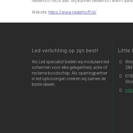
Nederhoff recht aan. Wij kunnen Nederhoff warm aanbe
Website:
https://www.nederhoff.nl/
Led verlichting op zijn best!
Little
Als Led specialist bieden wij modulaire led
Wes
schermen voor elke gelegenheid, actie of
284
reclame boodschap. Als sparringpartner
018
in led oplossingen creëren wij samen de
Sto
beste ideeën.
info