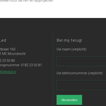
velen voor uw hef- en hijsprojecten.
 Led
Bel mij terug!
tbaan 160
Uw naam (verplicht)
1 MC Moordrecht
2 23 50 80
ringsnummer: 0182 23 50 81
@littleled.nl
Uw telefoonnummer (verplicht)