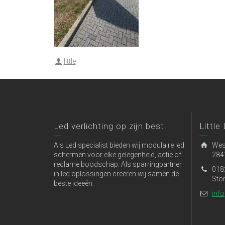
little
Led verlichting op zijn best!
Little
Als Led specialist bieden wij modulaire led
Wes
schermen voor elke gelegenheid, actie of
284
reclame boodschap. Als sparringpartner
018
in led oplossingen creëren wij samen de
Sto
beste ideeën.
info