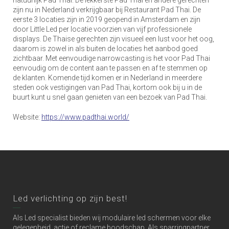
zijn nu in Nederland verkrijgbaar bij Restaurant Pad Thai. De
eerste 3 locaties zijn in 2019 geopend in Amsterdam en zijn
door Little Led per locatie voorzien van vijf professionele
displays. De Thaise gerechten zijn visueel een lust voor het oog,
daarom is zowel in als buiten de locaties het aanbod goed
zichtbaar. Met eenvoudige narrowcasting is het voor Pad Thai
eenvoudig om de content aan te passen en af te stemmen op
de klanten. Komende tijd komen er in Nederland in meerdere
steden ook vestigingen van Pad Thai, kortom ook bij u in de
buurt kunt u snel gaan genieten van een bezoek van Pad Thai.
Website:
https://www.padthai.world/
Led verlichting op zijn best!
Als Led specialist bieden wij modulaire led schermen voor elke
gelegenheid, actie of reclame boodschap. Als sparringpartner