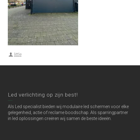
little
Led verlichting op zijn best!
Als Led specialist bieden wij modulaire led schermen voor elke
gelegenheid, actie of reclame boodschap. Als sparringpartner
in led oplossingen creëren wij samen de beste ideeën.