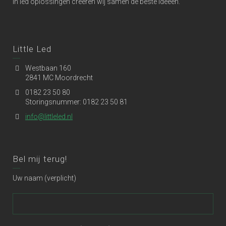
in led oplossingen creëren wij samen de beste ideeën.
Little Led
Westbaan 160
2841 MC Moordrecht
0182 23 50 80
Storingsnummer: 0182 23 50 81
info@littleled.nl
Bel mij terug!
Uw naam (verplicht)