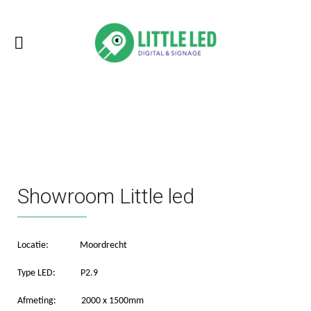
Showroom Little led
Locatie:
Moordrecht
Type LED:
P2.9
Afmeting:
2000 x 1500mm