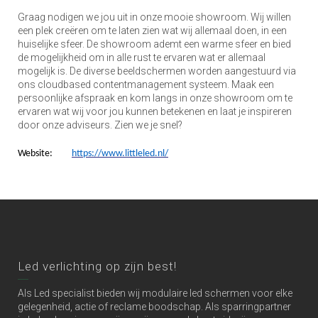
Graag nodigen we jou uit in onze mooie showroom. Wij willen
een plek creëren om te laten zien wat wij allemaal doen, in een
huiselijke sfeer. De showroom ademt een warme sfeer en bied
de mogelijkheid om in alle rust te ervaren wat er allemaal
mogelijk is. De diverse beeldschermen worden aangestuurd via
ons cloudbased contentmanagement systeem. Maak een
persoonlijke afspraak en kom langs in onze showroom om te
ervaren wat wij voor jou kunnen betekenen en laat je inspireren
door onze adviseurs. Zien we je snel?
Website:
https://www.littleled.nl/
Led verlichting op zijn best!
Als Led specialist bieden wij modulaire led schermen voor elke
gelegenheid, actie of reclame boodschap. Als sparringpartner