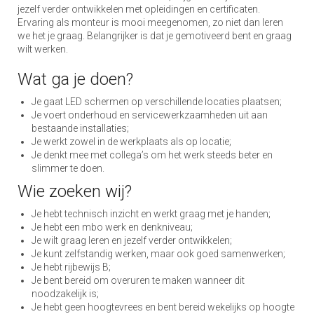
jezelf verder ontwikkelen met opleidingen en certificaten.
Ervaring als monteur is mooi meegenomen, zo niet dan leren
we het je graag. Belangrijker is dat je gemotiveerd bent en graag
wilt werken.
Wat ga je doen?
Je gaat LED schermen op verschillende locaties plaatsen;
Je voert onderhoud en servicewerkzaamheden uit aan
bestaande installaties;
Je werkt zowel in de werkplaats als op locatie;
Je denkt mee met collega’s om het werk steeds beter en
slimmer te doen.
Wie zoeken wij?
Je hebt technisch inzicht en werkt graag met je handen;
Je hebt een mbo werk en denkniveau;
Je wilt graag leren en jezelf verder ontwikkelen;
Je kunt zelfstandig werken, maar ook goed samenwerken;
Je hebt rijbewijs B;
Je bent bereid om overuren te maken wanneer dit
noodzakelijk is;
Je hebt geen hoogtevrees en bent bereid wekelijks op hoogte