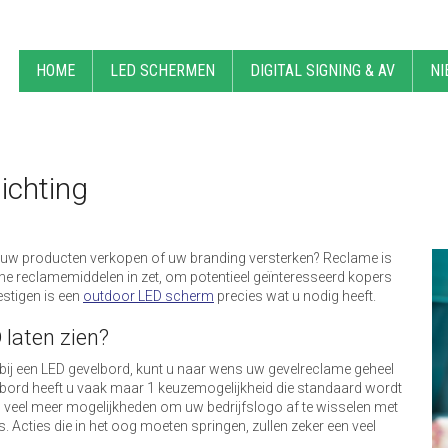
HOME
LED SCHERMEN
DIGITAL SIGNING & AV
NI
ichting
n, uw producten verkopen of uw branding versterken? Reclame is
rne reclamemiddelen in zet, om potentieel geïnteresseerd kopers
estigen is een
outdoor LED scherm
precies wat u nodig heeft.
 laten zien?
bij een LED gevelbord, kunt u naar wens uw gevelreclame geheel
bord heeft u vaak maar 1 keuzemogelijkheid die standaard wordt
u veel meer mogelijkheden om uw bedrijfslogo af te wisselen met
s. Acties die in het oog moeten springen, zullen zeker een veel