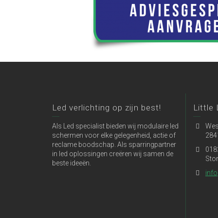
Led verlichting op zijn best!
Little
Als Led specialist bieden wij modulaire led
Wes
schermen voor elke gelegenheid, actie of
284
reclame boodschap. Als sparringpartner
018
in led oplossingen creëren wij samen de
Sto
beste ideeën.
info