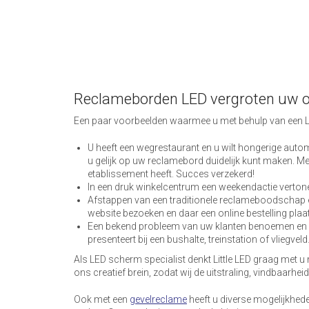
Reclameborden LED vergroten uw 
Een paar voorbeelden waarmee u met behulp van een LE
U heeft een wegrestaurant en u wilt hongerige automo
u gelijk op uw reclamebord duidelijk kunt maken. 
etablissement heeft. Succes verzekerd!
In een druk winkelcentrum een weekendactie vertonen
Afstappen van een traditionele reclameboodschap en
website bezoeken en daar een online bestelling plaa
Een bekend probleem van uw klanten benoemen en hi
presenteert bij een bushalte, treinstation of vliegveld
Als LED scherm specialist denkt Little LED graag met
ons creatief brein, zodat wij de uitstraling, vindbaarh
Ook met een
gevelreclame
heeft u diverse mogelijkhede