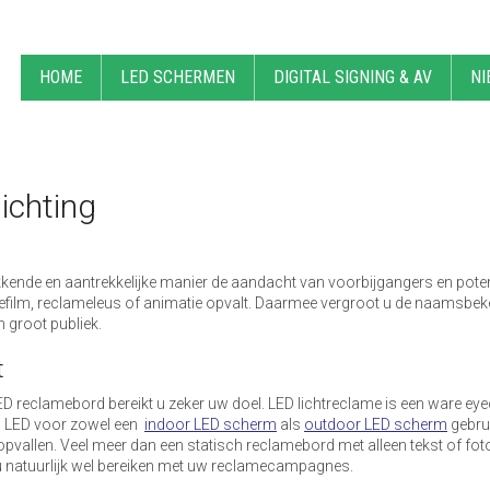
HOME
LED SCHERMEN
DIGITAL SIGNING & AV
NI
ichting
kende en aantrekkelijke manier de aandacht van voorbijgangers en poten
ilm, reclameleus of animatie opvalt. Daarmee vergroot u de naamsbekend
n groot publiek.
t
ED reclamebord bereikt u zeker uw doel. LED lichtreclame is een ware ey
n LED voor zowel een
indoor LED scherm
als
outdoor LED scherm
gebru
llen. Veel meer dan een statisch reclamebord met alleen tekst of foto
t u natuurlijk wel bereiken met uw reclamecampagnes.