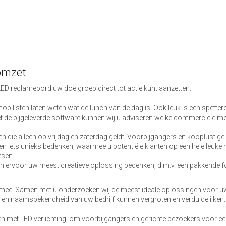
omzet
D reclamebord uw doelgroep direct tot actie kunt aanzetten:
bilisten laten weten wat de lunch van de dag is. Ook leuk is een spetter
Met de bijgeleverde software kunnen wij u adviseren welke commerciële
 die alleen op vrijdag en zaterdag geldt. Voorbijgangers en kooplustige 
 iets unieks bedenken, waarmee u potentiële klanten op een hele leuke m
tsen.
ervoor uw meest creatieve oplossing bedenken, d.m.v. een pakkende fot
.
 u mee. Samen met u onderzoeken wij de meest ideale oplossingen voor u
eid en naamsbekendheid van uw bedrijf kunnen vergroten en verduidelijken.
n met LED verlichting, om voorbijgangers en gerichte bezoekers voor een